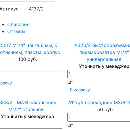
Артикул
A137/2
Описание
Отзывы
50/7 М1/4" цанга 6 мм, с
A320/2 быстроразъёмн
отнением, пластм. корпус
пневморозетка М1/4"
100 руб.
универсальная
Уточнить у менеджер
шт
орзину
В корзину
353/2Т MAXI наконечник
A125/3 переходник М3/8"-
М1/2" стальной
50 руб.
Уточнить у менеджера
шт