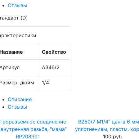
Отзывы
тандарт (D)
арактеристики
Название
Свойство
Артикул
A346/2
Размер, дюйм
1/4
Описание
Отзывы
троразъёмное соединение
B250/7 М1/4" цанга 6 мм
, внутренняя резьба, "мама"
уплотнением, пластм. ко
RP208301
100 руб.