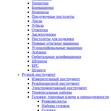
Трещотки
Бормашинки
Ножницы
Продувочные пистолеты
Дрели
Зубила
Отвертки
Заклепочники
Пистолеты для подкачки
Прямые отрезные машинки
Углошлифовальные машинки
Лобзики
Орбитальные шлифмашинки
Шприцы
БРС
Шланги
Ручной инструмент
Измерительный инструмент
Резьбонарезной инструмент
Электромонтажный инструмент
Универсальные наборы
Головки, торцовые ключи и принадлежности
Ремкомплекты
Наборы головок
Головки