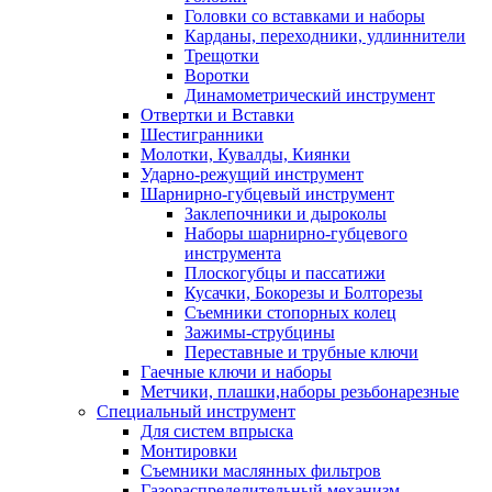
Головки со вставками и наборы
Карданы, переходники, удлиннители
Трещотки
Воротки
Динамометрический инструмент
Отвертки и Вставки
Шестигранники
Молотки, Кувалды, Киянки
Ударно-режущий инструмент
Шарнирно-губцевый инструмент
Заклепочники и дыроколы
Наборы шарнирно-губцевого
инструмента
Плоскогубцы и пассатижи
Кусачки, Бокорезы и Болторезы
Съемники стопорных колец
Зажимы-струбцины
Переставные и трубные ключи
Гаечные ключи и наборы
Метчики, плашки,наборы резьбонарезные
Специальный инструмент
Для систем впрыска
Монтировки
Съемники маслянных фильтров
Газораспределительный механизм