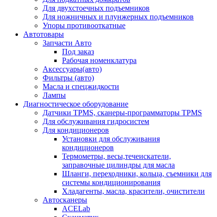
Для двухстоечных подъемников
Для ножничных и плунжерных подъемников
Упоры противооткатные
Автотовары
Запчасти Авто
Под заказ
Рабочая номенклатура
Аксессуары(авто)
Фильтры (авто)
Масла и спецжидкости
Лампы
Диагностическое оборудование
Датчики TPMS, сканеры-программаторы TPMS
Для обслуживания гидросистем
Для кондиционеров
Установки для обслуживания
кондиционеров
Термометры, весы,течеискатели,
заправочные цилиндры для масла
Шланги, переходники, кольца, съемники для
системы кондиционирования
Хладагенты, масла, красители, очистители
Автосканеры
ACELab