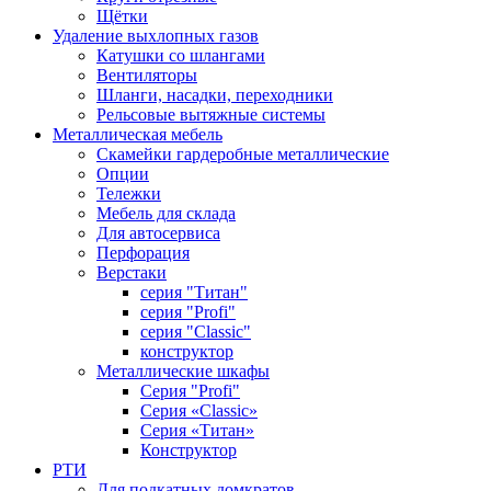
Щётки
Удаление выхлопных газов
Катушки со шлангами
Вентиляторы
Шланги, насадки, переходники
Рельсовые вытяжные системы
Металлическая мебель
Скамейки гардеробные металлические
Опции
Тележки
Мебель для склада
Для автосервиса
Перфорация
Верстаки
серия "Титан"
серия "Profi"
серия "Classic"
конструктор
Металлические шкафы
Серия "Profi"
Серия «Classic»
Серия «Титан»
Конструктор
РТИ
Для подкатных домкратов