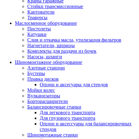
Краны гаражные
Стойки трансмиссионные
Кантователи
Траверсы
Маслосменное оборудование
Пистолеты
Катушки
Слив и откачка масла, утилизация фильтров
Нагнетатели, шприцы
Комплекты для раздачи из бочек
Насосы, шланги
Шиномонтажное оборудование
Азотные станции
Бустеры
Правка дисков
Опции и аксесуары для стендов
Мойки колес
Вулканизаторы
Борторасширители
Балансировочные станки
Для легкового транспорта
Для грузового транспорта
Опции и аксессуары для балансировочных
стендов
Шиномотажные станки