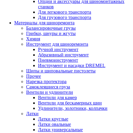
Опции и аксессуары для шиномонтажных
станков
Для легкового транспорта
Для грузового транспорта
Материалы для шиноремонта
Балансировочные грузы
Грибки, шнуры и жгуты
Химия
Инструмент для шиноремонта
Ручной инструмент
Абразивный инструмент
Пневмоинструмент
Инструмент и насадки DREMEL
Шипы и шиповальные пистолеты
Прочее
Нарезка протектора
Самоклеящиеся груза
Вентили и удлинители
Вентили для камер
Вентили для бескамерных шин
Удлинители, золотники, колпачки
Латки
Латки круглые
Латки овальные
Латки универсальные