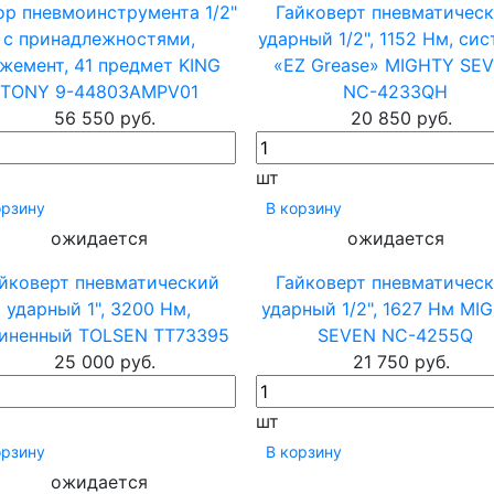
ор пневмоинструмента 1/2"
Гайковерт пневматичес
с принадлежностями,
ударный 1/2", 1152 Нм, си
жемент, 41 предмет KING
«EZ Grease» MIGHTY SE
TONY 9-44803AMPV01
NC-4233QH
56 550 руб.
20 850 руб.
шт
орзину
В корзину
ожидается
ожидается
йковерт пневматический
Гайковерт пневматичес
ударный 1", 3200 Нм,
ударный 1/2", 1627 Нм MI
иненный TOLSEN TT73395
SEVEN NC-4255Q
25 000 руб.
21 750 руб.
шт
орзину
В корзину
ожидается