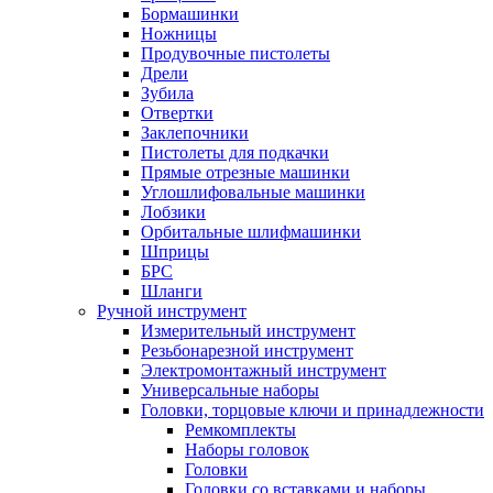
Бормашинки
Ножницы
Продувочные пистолеты
Дрели
Зубила
Отвертки
Заклепочники
Пистолеты для подкачки
Прямые отрезные машинки
Углошлифовальные машинки
Лобзики
Орбитальные шлифмашинки
Шприцы
БРС
Шланги
Ручной инструмент
Измерительный инструмент
Резьбонарезной инструмент
Электромонтажный инструмент
Универсальные наборы
Головки, торцовые ключи и принадлежности
Ремкомплекты
Наборы головок
Головки
Головки со вставками и наборы