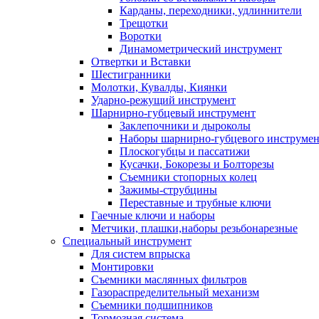
Карданы, переходники, удлиннители
Трещотки
Воротки
Динамометрический инструмент
Отвертки и Вставки
Шестигранники
Молотки, Кувалды, Киянки
Ударно-режущий инструмент
Шарнирно-губцевый инструмент
Заклепочники и дыроколы
Наборы шарнирно-губцевого инструмен
Плоскогубцы и пассатижи
Кусачки, Бокорезы и Болторезы
Съемники стопорных колец
Зажимы-струбцины
Переставные и трубные ключи
Гаечные ключи и наборы
Метчики, плашки,наборы резьбонарезные
Специальный инструмент
Для систем впрыска
Монтировки
Съемники маслянных фильтров
Газораспределительный механизм
Съемники подшипников
Тормозная система