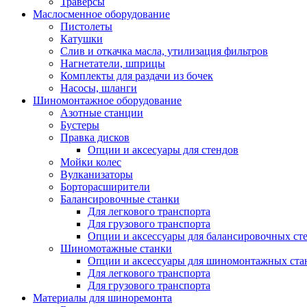
Траверсы
Маслосменное оборудование
Пистолеты
Катушки
Слив и откачка масла, утилизация фильтров
Нагнетатели, шприцы
Комплекты для раздачи из бочек
Насосы, шланги
Шиномонтажное оборудование
Азотные станции
Бустеры
Правка дисков
Опции и аксесуары для стендов
Мойки колес
Вулканизаторы
Борторасширители
Балансировочные станки
Для легкового транспорта
Для грузового транспорта
Опции и аксессуары для балансировочных ст
Шиномотажные станки
Опции и аксессуары для шиномонтажных ста
Для легкового транспорта
Для грузового транспорта
Материалы для шиноремонта