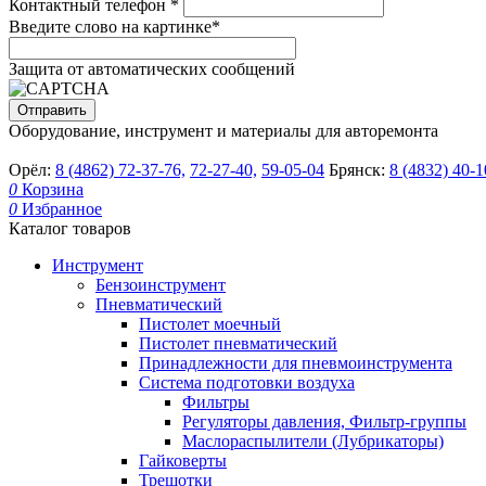
Контактный телефон
*
Введите слово на картинке
*
Защита от автоматических сообщений
Оборудование, инструмент и материалы для авторемонта
Орёл:
8 (4862) 72-37-76,
72-27-40,
59-05-04
Брянск:
8 (4832) 40-1
0
Корзина
0
Избранное
Каталог товаров
Инструмент
Бензоинструмент
Пневматический
Пистолет моечный
Пистолет пневматический
Принадлежности для пневмоинструмента
Система подготовки воздуха
Фильтры
Регуляторы давления, Фильтр-группы
Маслораспылители (Лубрикаторы)
Гайковерты
Трещотки