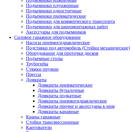
Подъемники ножничные
Подъемники плунжерные
Подъемники одностоечные
Подъемники пневматические
Подъемники для коммерческого транспорта
Подъемники для шиномонтажных работ
Аксессуары для подъемников
Силовое гаражное оборудование
Насосы пневмогидравлические
Подставки под автомобиль (Стойки механические)
Оборудование для проточки дисков
Подъемные столы
Трубогибы
Стяжки пружин
Прессы
Домкраты
Домкраты пневматические
Домкраты бутылочные
Домкраты подкатные
Домкраты пневмогидравлические
Домкраты прочие и аксессуары к ним
Домкраты канавные
Краны гаражные
Стойки трансмиссионные
Кантователи