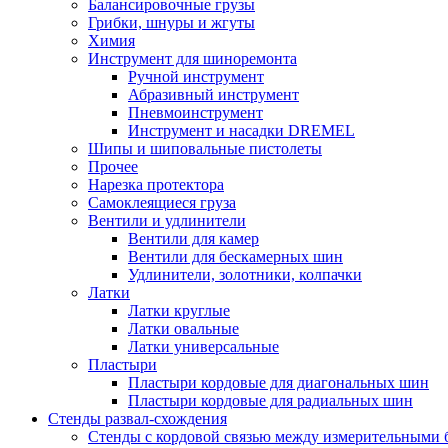
Балансировочные грузы
Грибки, шнуры и жгуты
Химия
Инструмент для шиноремонта
Ручной инструмент
Абразивный инструмент
Пневмоинструмент
Инструмент и насадки DREMEL
Шипы и шиповальные пистолеты
Прочее
Нарезка протектора
Самоклеящиеся груза
Вентили и удлинители
Вентили для камер
Вентили для бескамерных шин
Удлинители, золотники, колпачки
Латки
Латки круглые
Латки овальные
Латки универсальные
Пластыри
Пластыри кордовые для диагональных шин
Пластыри кордовые для радиальных шин
Стенды развал-схождения
Стенды с кордовой связью между измерительными 