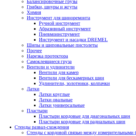
Балансировочные грузы
Грибки, шнуры и жгуты
Химия
Инструмент для шиноремонта
Ручной инструмент
Абразивный инструмент
Пневмоинструмент
Инструмент и насадки DREMEL
Шипы и шиповальные пистолеты
Прочее
Нарезка протектора
Самоклеящиеся груза
Вентили и удлинители
Вентили для камер
Вентили для бескамерных шин
Удлинители, золотники, колпачки
Латки
Латки круглые
Латки овальные
Латки универсальные
Пластыри
Пластыри кордовые для диагональных шин
Пластыри кордовые для радиальных шин
Стенды развал-схождения
Стенды с кордовой связью между измерительными 