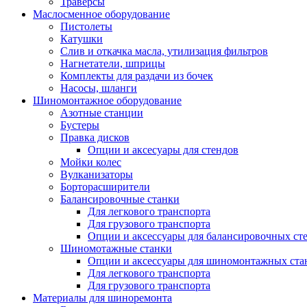
Траверсы
Маслосменное оборудование
Пистолеты
Катушки
Слив и откачка масла, утилизация фильтров
Нагнетатели, шприцы
Комплекты для раздачи из бочек
Насосы, шланги
Шиномонтажное оборудование
Азотные станции
Бустеры
Правка дисков
Опции и аксесуары для стендов
Мойки колес
Вулканизаторы
Борторасширители
Балансировочные станки
Для легкового транспорта
Для грузового транспорта
Опции и аксессуары для балансировочных ст
Шиномотажные станки
Опции и аксессуары для шиномонтажных ста
Для легкового транспорта
Для грузового транспорта
Материалы для шиноремонта