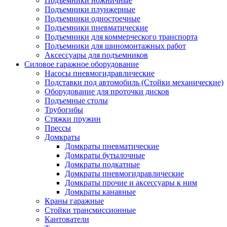
Подъемники ножничные
Подъемники плунжерные
Подъемники одностоечные
Подъемники пневматические
Подъемники для коммерческого транспорта
Подъемники для шиномонтажных работ
Аксессуары для подъемников
Силовое гаражное оборудование
Насосы пневмогидравлические
Подставки под автомобиль (Стойки механические)
Оборудование для проточки дисков
Подъемные столы
Трубогибы
Стяжки пружин
Прессы
Домкраты
Домкраты пневматические
Домкраты бутылочные
Домкраты подкатные
Домкраты пневмогидравлические
Домкраты прочие и аксессуары к ним
Домкраты канавные
Краны гаражные
Стойки трансмиссионные
Кантователи