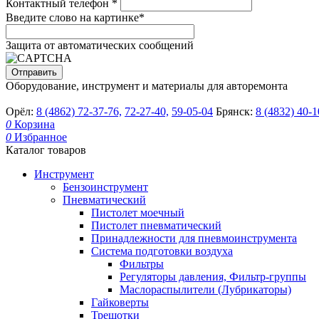
Контактный телефон
*
Введите слово на картинке
*
Защита от автоматических сообщений
Оборудование, инструмент и материалы для авторемонта
Орёл:
8 (4862) 72-37-76,
72-27-40,
59-05-04
Брянск:
8 (4832) 40-1
0
Корзина
0
Избранное
Каталог товаров
Инструмент
Бензоинструмент
Пневматический
Пистолет моечный
Пистолет пневматический
Принадлежности для пневмоинструмента
Система подготовки воздуха
Фильтры
Регуляторы давления, Фильтр-группы
Маслораспылители (Лубрикаторы)
Гайковерты
Трещотки