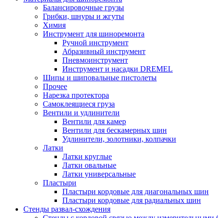
Балансировочные грузы
Грибки, шнуры и жгуты
Химия
Инструмент для шиноремонта
Ручной инструмент
Абразивный инструмент
Пневмоинструмент
Инструмент и насадки DREMEL
Шипы и шиповальные пистолеты
Прочее
Нарезка протектора
Самоклеящиеся груза
Вентили и удлинители
Вентили для камер
Вентили для бескамерных шин
Удлинители, золотники, колпачки
Латки
Латки круглые
Латки овальные
Латки универсальные
Пластыри
Пластыри кордовые для диагональных шин
Пластыри кордовые для радиальных шин
Стенды развал-схождения
Стенды с кордовой связью между измерительными 