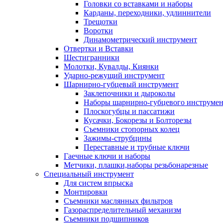
Головки со вставками и наборы
Карданы, переходники, удлиннители
Трещотки
Воротки
Динамометрический инструмент
Отвертки и Вставки
Шестигранники
Молотки, Кувалды, Киянки
Ударно-режущий инструмент
Шарнирно-губцевый инструмент
Заклепочники и дыроколы
Наборы шарнирно-губцевого инструмен
Плоскогубцы и пассатижи
Кусачки, Бокорезы и Болторезы
Съемники стопорных колец
Зажимы-струбцины
Переставные и трубные ключи
Гаечные ключи и наборы
Метчики, плашки,наборы резьбонарезные
Специальный инструмент
Для систем впрыска
Монтировки
Съемники маслянных фильтров
Газораспределительный механизм
Съемники подшипников