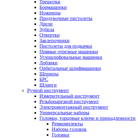
Трещотки
Бормашинки
Ножницы
Продувочные пистолеты
Дрели
Зубила
Отвертки
Заклепочники
Пистолеты для подкачки
Прямые отрезные машинки
Углошлифовальные машинки
Лобзики
Орбитальные шлифмашинки
Шприцы
БРС
Шланги
Ручной инструмент
Измерительный инструмент
Резьбонарезной инструмент
Электромонтажный инструмент
Универсальные наборы
Головки, торцовые ключи и принадлежности
Ремкомплекты
Наборы головок
Головки