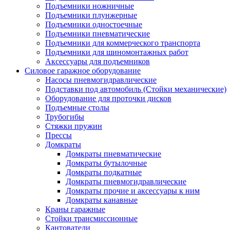
Подъемники ножничные
Подъемники плунжерные
Подъемники одностоечные
Подъемники пневматические
Подъемники для коммерческого транспорта
Подъемники для шиномонтажных работ
Аксессуары для подъемников
Силовое гаражное оборудование
Насосы пневмогидравлические
Подставки под автомобиль (Стойки механические)
Оборудование для проточки дисков
Подъемные столы
Трубогибы
Стяжки пружин
Прессы
Домкраты
Домкраты пневматические
Домкраты бутылочные
Домкраты подкатные
Домкраты пневмогидравлические
Домкраты прочие и аксессуары к ним
Домкраты канавные
Краны гаражные
Стойки трансмиссионные
Кантователи