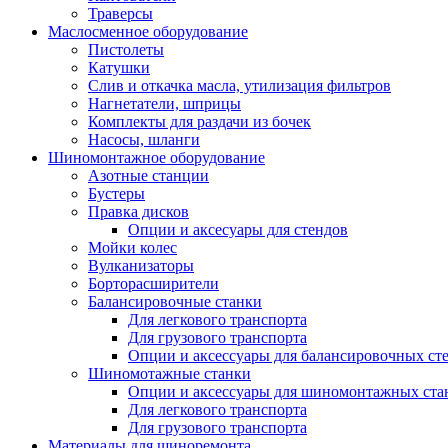
Траверсы
Маслосменное оборудование
Пистолеты
Катушки
Слив и откачка масла, утилизация фильтров
Нагнетатели, шприцы
Комплекты для раздачи из бочек
Насосы, шланги
Шиномонтажное оборудование
Азотные станции
Бустеры
Правка дисков
Опции и аксесуары для стендов
Мойки колес
Вулканизаторы
Борторасширители
Балансировочные станки
Для легкового транспорта
Для грузового транспорта
Опции и аксессуары для балансировочных ст
Шиномотажные станки
Опции и аксессуары для шиномонтажных ста
Для легкового транспорта
Для грузового транспорта
Материалы для шиноремонта