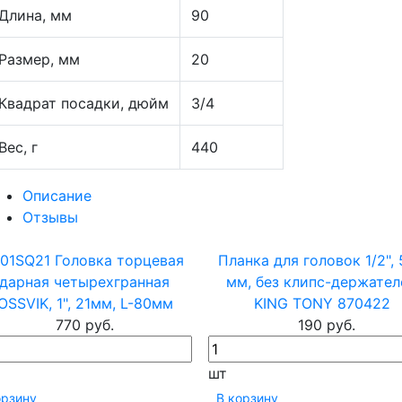
Длина, мм
90
Размер, мм
20
Квадрат посадки, дюйм
3/4
Вес, г
440
Описание
Отзывы
D01SQ21 Головка торцевая
Планка для головок 1/2",
дарная четырехгранная
мм, без клипс-держател
OSSVIK, 1", 21мм, L-80мм
KING TONY 870422
770 руб.
190 руб.
шт
орзину
В корзину