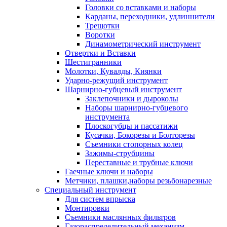
Головки со вставками и наборы
Карданы, переходники, удлиннители
Трещотки
Воротки
Динамометрический инструмент
Отвертки и Вставки
Шестигранники
Молотки, Кувалды, Киянки
Ударно-режущий инструмент
Шарнирно-губцевый инструмент
Заклепочники и дыроколы
Наборы шарнирно-губцевого
инструмента
Плоскогубцы и пассатижи
Кусачки, Бокорезы и Болторезы
Съемники стопорных колец
Зажимы-струбцины
Переставные и трубные ключи
Гаечные ключи и наборы
Метчики, плашки,наборы резьбонарезные
Специальный инструмент
Для систем впрыска
Монтировки
Съемники маслянных фильтров
Газораспределительный механизм