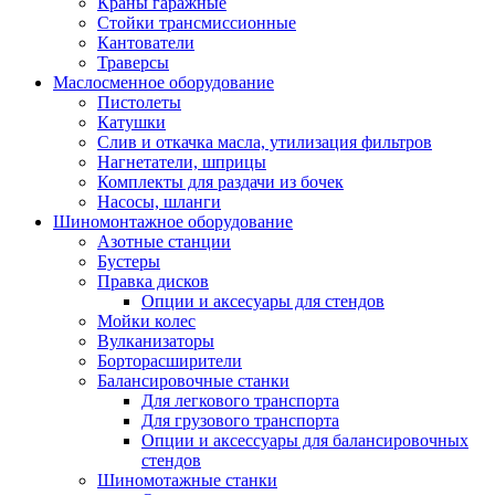
Краны гаражные
Стойки трансмиссионные
Кантователи
Траверсы
Маслосменное оборудование
Пистолеты
Катушки
Слив и откачка масла, утилизация фильтров
Нагнетатели, шприцы
Комплекты для раздачи из бочек
Насосы, шланги
Шиномонтажное оборудование
Азотные станции
Бустеры
Правка дисков
Опции и аксесуары для стендов
Мойки колес
Вулканизаторы
Борторасширители
Балансировочные станки
Для легкового транспорта
Для грузового транспорта
Опции и аксессуары для балансировочных
стендов
Шиномотажные станки