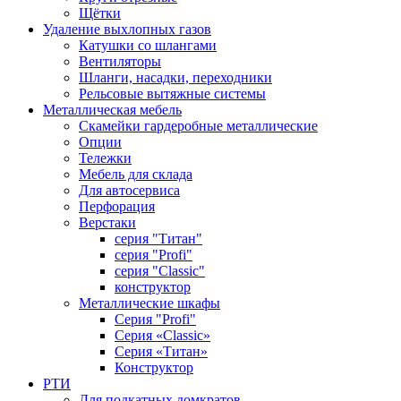
Щётки
Удаление выхлопных газов
Катушки со шлангами
Вентиляторы
Шланги, насадки, переходники
Рельсовые вытяжные системы
Металлическая мебель
Скамейки гардеробные металлические
Опции
Тележки
Мебель для склада
Для автосервиса
Перфорация
Верстаки
серия "Титан"
серия "Profi"
серия "Classic"
конструктор
Металлические шкафы
Серия "Profi"
Серия «Classic»
Серия «Титан»
Конструктор
РТИ
Для подкатных домкратов