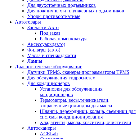
Для двухстоечных подъемников
Для ножничных и плунжерных подъемников
Упоры противооткатные
Автотовары
Запчасти Авто
Под заказ
Рабочая номенклатура
Аксессуары(авто)
Фильтры (авто)
Масла и спецжидкости
Лампы
Диагностическое оборудование
Датчики TPMS, сканеры-программаторы TPMS
Для обслуживания гидросистем
Для кондиционеров
Установки для обслуживания
кондиционеров
Термометры, весы,течеискатели,
заправочные цилиндры для масла
Шланги, переходники, кольца, съемники для
системы кондиционирования
Хладагенты, масла, красители, очистители
Автосканеры
ACELab