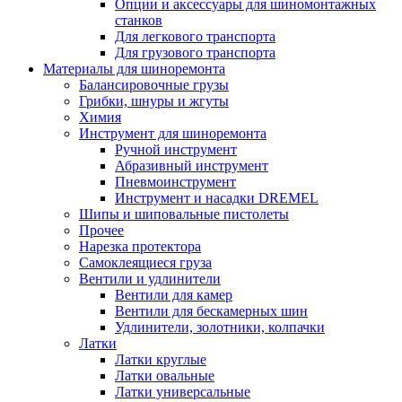
Опции и аксессуары для шиномонтажных
станков
Для легкового транспорта
Для грузового транспорта
Материалы для шиноремонта
Балансировочные грузы
Грибки, шнуры и жгуты
Химия
Инструмент для шиноремонта
Ручной инструмент
Абразивный инструмент
Пневмоинструмент
Инструмент и насадки DREMEL
Шипы и шиповальные пистолеты
Прочее
Нарезка протектора
Самоклеящиеся груза
Вентили и удлинители
Вентили для камер
Вентили для бескамерных шин
Удлинители, золотники, колпачки
Латки
Латки круглые
Латки овальные
Латки универсальные