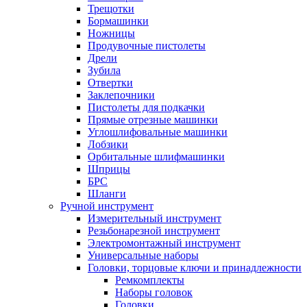
Трещотки
Бормашинки
Ножницы
Продувочные пистолеты
Дрели
Зубила
Отвертки
Заклепочники
Пистолеты для подкачки
Прямые отрезные машинки
Углошлифовальные машинки
Лобзики
Орбитальные шлифмашинки
Шприцы
БРС
Шланги
Ручной инструмент
Измерительный инструмент
Резьбонарезной инструмент
Электромонтажный инструмент
Универсальные наборы
Головки, торцовые ключи и принадлежности
Ремкомплекты
Наборы головок
Головки