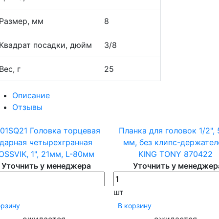
Размер, мм
8
Квадрат посадки, дюйм
3/8
Вес, г
25
Описание
Отзывы
D01SQ21 Головка торцевая
Планка для головок 1/2",
дарная четырехгранная
мм, без клипс-держател
OSSVIK, 1", 21мм, L-80мм
KING TONY 870422
Уточнить у менеджера
Уточнить у менеджер
шт
орзину
В корзину
ожидается
ожидается