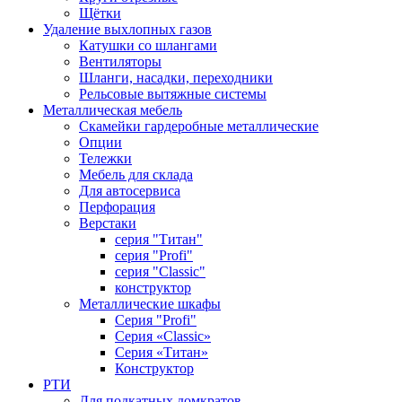
Щётки
Удаление выхлопных газов
Катушки со шлангами
Вентиляторы
Шланги, насадки, переходники
Рельсовые вытяжные системы
Металлическая мебель
Скамейки гардеробные металлические
Опции
Тележки
Мебель для склада
Для автосервиса
Перфорация
Верстаки
серия "Титан"
серия "Profi"
серия "Classic"
конструктор
Металлические шкафы
Серия "Profi"
Серия «Classic»
Серия «Титан»
Конструктор
РТИ
Для подкатных домкратов