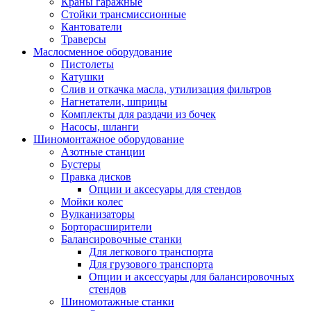
Краны гаражные
Стойки трансмиссионные
Кантователи
Траверсы
Маслосменное оборудование
Пистолеты
Катушки
Слив и откачка масла, утилизация фильтров
Нагнетатели, шприцы
Комплекты для раздачи из бочек
Насосы, шланги
Шиномонтажное оборудование
Азотные станции
Бустеры
Правка дисков
Опции и аксесуары для стендов
Мойки колес
Вулканизаторы
Борторасширители
Балансировочные станки
Для легкового транспорта
Для грузового транспорта
Опции и аксессуары для балансировочных
стендов
Шиномотажные станки