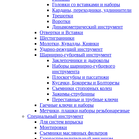
Головки со вставками и наборы
Карданы, переходники, удлиннители
Трещотки
Воротки
Динамометрический инструмент
Отвертки и Вставки
Шестигранники
Молотки, Кувалды, Киянки
Ударно-режущий инструмент
Шарнирно-губцевый инструмент
Заклепочники и дыроколы
Наборы шарнирно-губцевого
инструмента
Плоскогубцы и пассатижи
Кусачки, Бокорезы и Болторезы
Съемники стопорных колец
Зажимы-струбцины
Переставные и трубные ключи
Гаечные ключи и наборы
Метчики, плашки,наборы резьбонарезные
Специальный инструмент
Для систем впрыска
Монтировки
Съемники маслянных фильтров
Газораспределительный механизм