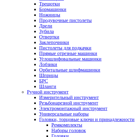
Трещотки
Бормашинки
Ножницы
Продувочные пистолеты
Дрели
Зубила
Отвертки
Заклепочники
Пистолеты для подкачки
Прямые отрезные машинки
Углошлифовальные машинки
Лобзики
Орбитальные шлифмашинки
Шприцы
БРС
Шланги
Ручной инструмент
Измерительный инструмент
Резьбонарезной инструмент
Электромонтажный инструмент
Универсальные наборы
Головки, торцовые ключи и принадлежности
Ремкомплекты
Наборы головок
Головки