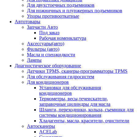
Для двухстоечных подъемников
Для ножничных и плунжерных подъемников
Упоры противооткатные
Автотовары
Запчасти Авто
Под заказ
Рабочая номенклатура
Аксессуары(авто)
Фильтры (авто)
Масла и спецжидкости
Лампы
Диагностическое оборудование
Датчики TPMS, сканеры-программаторы TPMS
Для обслуживания гидросистем
Для кондиционеров
Установки для обслуживания
кондиционеров
Термометры, весы,течеискатели,
заправочные цилиндры для масла
Шланги, переходники, кольца, съемники для
системы кондиционирования
Хладагенты, масла, красители, очистители
Автосканеры
ACELab