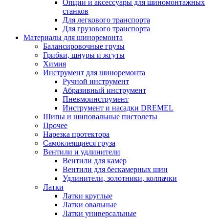
Опции и аксессуары для шиномонтажных
станков
Для легкового транспорта
Для грузового транспорта
Материалы для шиноремонта
Балансировочные грузы
Грибки, шнуры и жгуты
Химия
Инструмент для шиноремонта
Ручной инструмент
Абразивный инструмент
Пневмоинструмент
Инструмент и насадки DREMEL
Шипы и шиповальные пистолеты
Прочее
Нарезка протектора
Самоклеящиеся груза
Вентили и удлинители
Вентили для камер
Вентили для бескамерных шин
Удлинители, золотники, колпачки
Латки
Латки круглые
Латки овальные
Латки универсальные