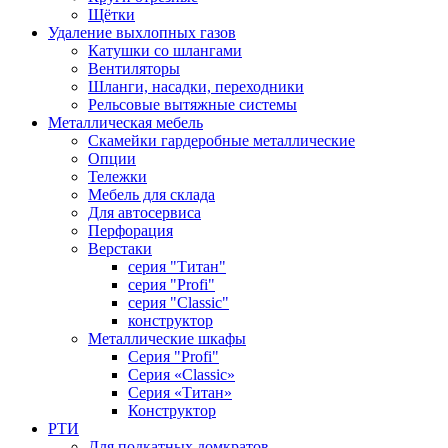
Щётки
Удаление выхлопных газов
Катушки со шлангами
Вентиляторы
Шланги, насадки, переходники
Рельсовые вытяжные системы
Металлическая мебель
Скамейки гардеробные металлические
Опции
Тележки
Мебель для склада
Для автосервиса
Перфорация
Верстаки
серия "Титан"
серия "Profi"
серия "Classic"
конструктор
Металлические шкафы
Серия "Profi"
Серия «Classic»
Серия «Титан»
Конструктор
РТИ
Для подкатных домкратов