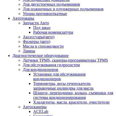
Для двухстоечных подъемников
Для ножничных и плунжерных подъемников
Упоры противооткатные
Автотовары
Запчасти Авто
Под заказ
Рабочая номенклатура
Аксессуары(авто)
Фильтры (авто)
Масла и спецжидкости
Лампы
Диагностическое оборудование
Датчики TPMS, сканеры-программаторы TPMS
Для обслуживания гидросистем
Для кондиционеров
Установки для обслуживания
кондиционеров
Термометры, весы,течеискатели,
заправочные цилиндры для масла
Шланги, переходники, кольца, съемники для
системы кондиционирования
Хладагенты, масла, красители, очистители
Автосканеры
ACELab