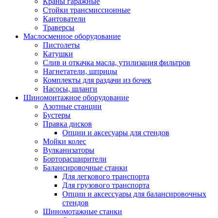
Краны гаражные
Стойки трансмиссионные
Кантователи
Траверсы
Маслосменное оборудование
Пистолеты
Катушки
Слив и откачка масла, утилизация фильтров
Нагнетатели, шприцы
Комплекты для раздачи из бочек
Насосы, шланги
Шиномонтажное оборудование
Азотные станции
Бустеры
Правка дисков
Опции и аксесуары для стендов
Мойки колес
Вулканизаторы
Борторасширители
Балансировочные станки
Для легкового транспорта
Для грузового транспорта
Опции и аксессуары для балансировочных
стендов
Шиномотажные станки