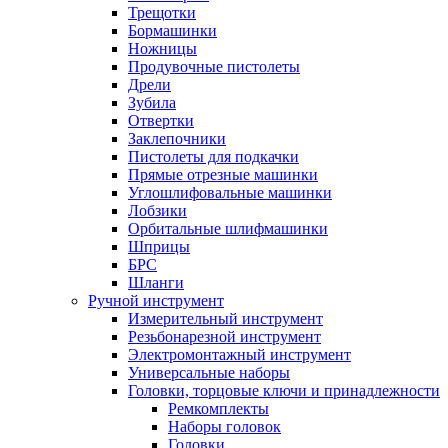
Трещотки
Бормашинки
Ножницы
Продувочные пистолеты
Дрели
Зубила
Отвертки
Заклепочники
Пистолеты для подкачки
Прямые отрезные машинки
Углошлифовальные машинки
Лобзики
Орбитальные шлифмашинки
Шприцы
БРС
Шланги
Ручной инструмент
Измерительный инструмент
Резьбонарезной инструмент
Электромонтажный инструмент
Универсальные наборы
Головки, торцовые ключи и принадлежности
Ремкомплекты
Наборы головок
Головки