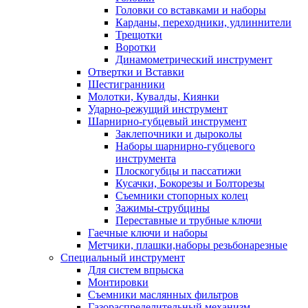
Головки со вставками и наборы
Карданы, переходники, удлиннители
Трещотки
Воротки
Динамометрический инструмент
Отвертки и Вставки
Шестигранники
Молотки, Кувалды, Киянки
Ударно-режущий инструмент
Шарнирно-губцевый инструмент
Заклепочники и дыроколы
Наборы шарнирно-губцевого
инструмента
Плоскогубцы и пассатижи
Кусачки, Бокорезы и Болторезы
Съемники стопорных колец
Зажимы-струбцины
Переставные и трубные ключи
Гаечные ключи и наборы
Метчики, плашки,наборы резьбонарезные
Специальный инструмент
Для систем впрыска
Монтировки
Съемники маслянных фильтров
Газораспределительный механизм