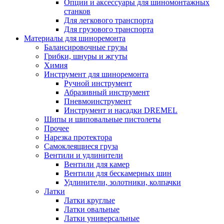
Опции и аксессуары для шиномонтажных
станков
Для легкового транспорта
Для грузового транспорта
Материалы для шиноремонта
Балансировочные грузы
Грибки, шнуры и жгуты
Химия
Инструмент для шиноремонта
Ручной инструмент
Абразивный инструмент
Пневмоинструмент
Инструмент и насадки DREMEL
Шипы и шиповальные пистолеты
Прочее
Нарезка протектора
Самоклеящиеся груза
Вентили и удлинители
Вентили для камер
Вентили для бескамерных шин
Удлинители, золотники, колпачки
Латки
Латки круглые
Латки овальные
Латки универсальные