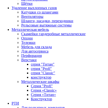
Щётки
Удаление выхлопных газов
Катушки со шлангами
Вентиляторы
Шланги, насадки, переходники
Рельсовые вытяжные системы
Металлическая мебель
Скамейки гардеробные металлические
Опции
Тележки
Мебель для склада
Для автосервиса
Перфорация
Верстаки
серия "Титан"
серия "Profi"
серия "Classic"
конструктор
Металлические шкафы
Серия "Profi"
Серия «Classic»
Серия «Титан»
Конструктор
РТИ
Для подкатных домкратов