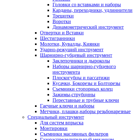
Головки со вставками и наборы
Карданы, переходники, удлиннители
Трещотки
Воротки
Динамометрический инструмент
Отвертки и Вставки
Шестигранники
Молотки, Кувалды, Киянки
Ударно-режущий инструмент
Шарнирно-губцевый инструмент
Заклепочники и дыроколы
Наборы шарнирно-губцевого
инструмента
Плоскогубцы и пассатижи
Кусачки, Бокорезы и Болторезы
Съемники стопорных колец
Зажимы-струбцины
Переставные и трубные ключи
Гаечные ключи и наборы
Метчики, плашки,наборы резьбонарезные
Специальный инструмент
Для систем впрыска
Монтировки
Съемники маслянных фильтров
Газораспределительный механизм