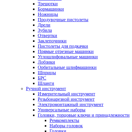
Трещотки
Бормашинки
Ножницы
Продувочные пистолеты
Дрели
Зубила
Отвертки
Заклепочники
Пистолеты для подкачки
Прямые отрезные машинки
Углошлифовальные машинки
Лобзики
Орбитальные шлифмашинки
Шприцы
БРС
Шланги
Ручной инструмент
Измерительный инструмент
Резьбонарезной инструмент
Электромонтажный инструмент
Универсальные наборы
Головки, торцовые ключи и принадлежности
Ремкомплекты
Наборы головок
Головки