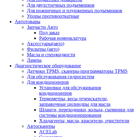
Для двухстоечных подъемников
Для ножничных и плунжерных подъемников
Упоры противооткатные
Автотовары
Запчасти Авто
Под заказ
Рабочая номенклатура
Аксессуары(авто)
Фильтры (авто)
Масла и спецжидкости
Лампы
Диагностическое оборудование
Датчики TPMS, сканеры-программаторы TPMS
Для обслуживания гидросистем
Для кондиционеров
Установки для обслуживания
кондиционеров
Термометры, весы,течеискатели,
заправочные цилиндры для масла
Шланги, переходники, кольца, съемники для
системы кондиционирования
Хладагенты, масла, красители, очистители
Автосканеры
ACELab