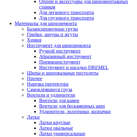
Опции и аксессуары для шиномонтажных
станков
Для легкового транспорта
Для грузового транспорта
Материалы для шиноремонта
Балансировочные грузы
Грибки, шнуры и жгуты
Химия
Инструмент для шиноремонта
Ручной инструмент
Абразивный инструмент
Пневмоинструмент
Инструмент и насадки DREMEL
Шипы и шиповальные пистолеты
Прочее
Нарезка протектора
Самоклеящиеся груза
Вентили и удлинители
Вентили для камер
Вентили для бескамерных шин
Удлинители, золотники, колпачки
Латки
Латки круглые
Латки овальные
Латки универсальные