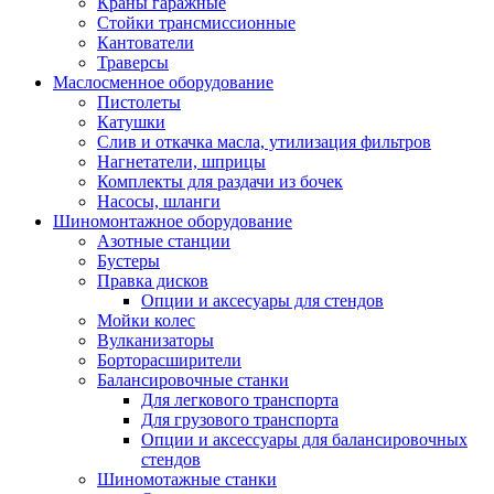
Краны гаражные
Стойки трансмиссионные
Кантователи
Траверсы
Маслосменное оборудование
Пистолеты
Катушки
Слив и откачка масла, утилизация фильтров
Нагнетатели, шприцы
Комплекты для раздачи из бочек
Насосы, шланги
Шиномонтажное оборудование
Азотные станции
Бустеры
Правка дисков
Опции и аксесуары для стендов
Мойки колес
Вулканизаторы
Борторасширители
Балансировочные станки
Для легкового транспорта
Для грузового транспорта
Опции и аксессуары для балансировочных
стендов
Шиномотажные станки