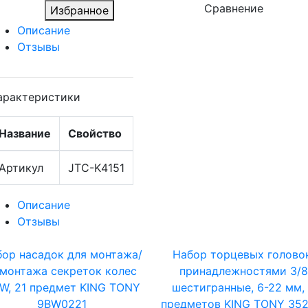
Сравнение
Избранное
Описание
Отзывы
арактеристики
Название
Свойство
Артикул
JTC-K4151
Описание
Отзывы
ор насадок для монтажа/
Набор торцевых голово
монтажа секреток колес
принадлежностями 3/8"
W, 21 предмет KING TONY
шестигранные, 6-22 мм,
9BW0221
предметов KING TONY 35