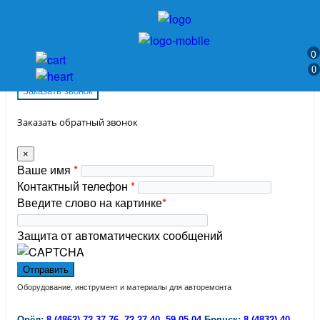
Регистрация
/
Войти
0
0
Заказать звонок
Заказать обратный звонок
×
Ваше имя
*
Контактный телефон
*
Введите слово на картинке
*
Защита от автоматических сообщений
Оборудование, инструмент и материалы для авторемонта
Орёл:
8 (4862) 72-37-76,
72-27-40,
59-05-04
Брянск:
8 (4832) 40-