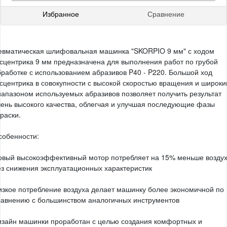
Избранное
Сравнение
евматическая шлифовальная машинка "SKORPIO 9 мм" с ходом
ксцентрика 9 мм предназначена для выполнения работ по грубой
бработке с использованием абразивов P40 - P220. Большой ход
ксцентрика в совокупности с высокой скоростью вращения и широк
иапазоном используемых абразивов позволяет получить результат
чень высокого качества, облегчая и улучшая последующие фазы
раски.
собенности:
овый высокоэффективный мотор потребляет на 15% меньше возду
ез снижения эксплуатационных характеристик
изкое потребление воздуха делает машинку более экономичной по
равнению с большинством аналогичных инструментов
изайн машинки проработан с целью создания комфортных и