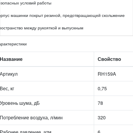
езопасных условий работы
орпус машинки покрыт резиной, предотвращающей скольжение
ространство между рукояткой и выпускным
арактеристики
Название
Свойство
Артикул
RH159A
Вес, кг
0,75
Уровень шума, дБ
78
Потребление воздуха, л/мин
320
Рабочее давление, атм
6