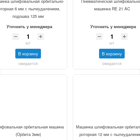
инка шлифовальная орбитально-
Пневматическая шлифовальн
оторная 6 мм с пылеудалением,
машинка RE 21 AC
подошва 125 мм
Уточнить у менеджера
Уточнить у менеджера
шт
шт
В корзину
В корзину
ожидается
ожидается
фовальная орбитальная машина
Машинка шлифовальная орбитал
(Орбита 3мм)
роторная 12 мм с пылеудален