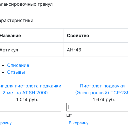
алансировочных гранул
арактеристики
Название
Свойство
Артикул
АН-43
Описание
Отзывы
нг для пистолета подкачки
Пистолет подкачки
2 метра AT.SH.2000.
(Электронный) TCP-28
1 014 руб.
1 674 руб.
шт
орзину
В корзину