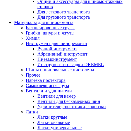
Опции и аксессуары для шиномонтажных
станков
Для легкового транспорта
Для грузового транспорта
Материалы для шиноремонта
Балансировочные грузы
Грибки, шнуры и жгуты
Химия
Инструмент для шиноремонта
Ручной инструмент
Абразивный инструмент
Пневмоинструмент
Инструмент и насадки DREMEL
Шипы и шиповальные пистолеты
Прочее
Нарезка протектора
Самоклеящиеся груза
Вентили и удлинители
Вентили для камер
Вентили для бескамерных шин
Удлинители, золотники, колпачки
Латки
Латки круглые
Латки овальные
Латки универсальные