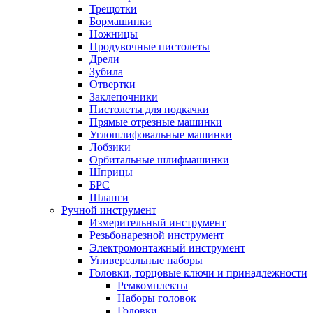
Трещотки
Бормашинки
Ножницы
Продувочные пистолеты
Дрели
Зубила
Отвертки
Заклепочники
Пистолеты для подкачки
Прямые отрезные машинки
Углошлифовальные машинки
Лобзики
Орбитальные шлифмашинки
Шприцы
БРС
Шланги
Ручной инструмент
Измерительный инструмент
Резьбонарезной инструмент
Электромонтажный инструмент
Универсальные наборы
Головки, торцовые ключи и принадлежности
Ремкомплекты
Наборы головок
Головки