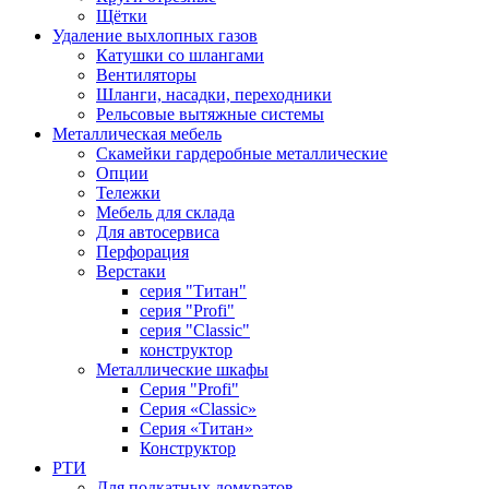
Щётки
Удаление выхлопных газов
Катушки со шлангами
Вентиляторы
Шланги, насадки, переходники
Рельсовые вытяжные системы
Металлическая мебель
Скамейки гардеробные металлические
Опции
Тележки
Мебель для склада
Для автосервиса
Перфорация
Верстаки
серия "Титан"
серия "Profi"
серия "Classic"
конструктор
Металлические шкафы
Серия "Profi"
Серия «Classic»
Серия «Титан»
Конструктор
РТИ
Для подкатных домкратов