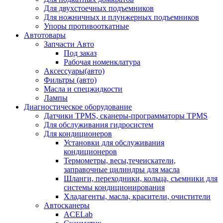
Для двухстоечных подъемников
Для ножничных и плунжерных подъемников
Упоры противооткатные
Автотовары
Запчасти Авто
Под заказ
Рабочая номенклатура
Аксессуары(авто)
Фильтры (авто)
Масла и спецжидкости
Лампы
Диагностическое оборудование
Датчики TPMS, сканеры-программаторы TPMS
Для обслуживания гидросистем
Для кондиционеров
Установки для обслуживания
кондиционеров
Термометры, весы,течеискатели,
заправочные цилиндры для масла
Шланги, переходники, кольца, съемники для
системы кондиционирования
Хладагенты, масла, красители, очистители
Автосканеры
ACELab