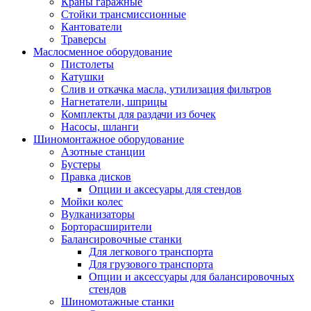
Краны гаражные
Стойки трансмиссионные
Кантователи
Траверсы
Маслосменное оборудование
Пистолеты
Катушки
Слив и откачка масла, утилизация фильтров
Нагнетатели, шприцы
Комплекты для раздачи из бочек
Насосы, шланги
Шиномонтажное оборудование
Азотные станции
Бустеры
Правка дисков
Опции и аксесуары для стендов
Мойки колес
Вулканизаторы
Борторасширители
Балансировочные станки
Для легкового транспорта
Для грузового транспорта
Опции и аксессуары для балансировочных
стендов
Шиномотажные станки