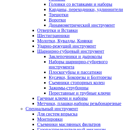
Головки со вставками и наборы
Карданы, переходники, удлиннители
Трещотки
Воротки
Динамометрический инструмент
Отвертки и Вставки
Шестигранники
Молотки, Кувалды, Киянки
Ударно-режущий инструмент
Шарнирно-губцевый инструмент
Заклепочники и дыроколы
Наборы шарнирно-губцевого
инструмента
Плоскогубцы и пассатижи
Кусачки, Бокорезы и Болторезы
Съемники стопорных колец
Зажимы-струбцины
Переставные и трубные ключи
Гаечные ключи и наборы
Метчики, плашки,наборы резьбонарезные
Специальный инструмент
Для систем впрыска
Монтировки
Съемники маслянных фильтров
Газораспределительный механизм