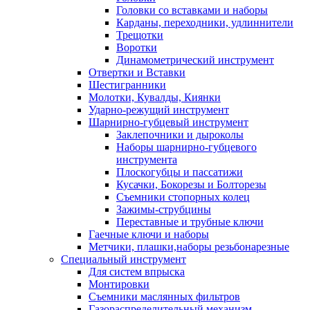
Головки со вставками и наборы
Карданы, переходники, удлиннители
Трещотки
Воротки
Динамометрический инструмент
Отвертки и Вставки
Шестигранники
Молотки, Кувалды, Киянки
Ударно-режущий инструмент
Шарнирно-губцевый инструмент
Заклепочники и дыроколы
Наборы шарнирно-губцевого
инструмента
Плоскогубцы и пассатижи
Кусачки, Бокорезы и Болторезы
Съемники стопорных колец
Зажимы-струбцины
Переставные и трубные ключи
Гаечные ключи и наборы
Метчики, плашки,наборы резьбонарезные
Специальный инструмент
Для систем впрыска
Монтировки
Съемники маслянных фильтров
Газораспределительный механизм