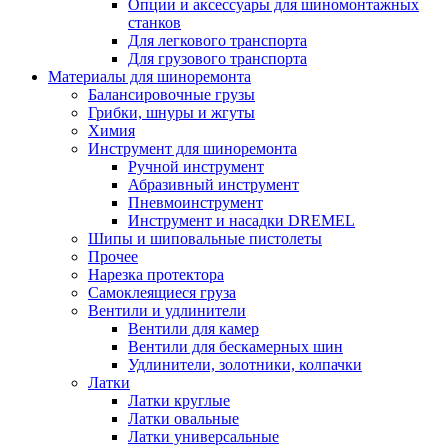
Опции и аксессуары для шиномонтажных
станков
Для легкового транспорта
Для грузового транспорта
Материалы для шиноремонта
Балансировочные грузы
Грибки, шнуры и жгуты
Химия
Инструмент для шиноремонта
Ручной инструмент
Абразивный инструмент
Пневмоинструмент
Инструмент и насадки DREMEL
Шипы и шиповальные пистолеты
Прочее
Нарезка протектора
Самоклеящиеся груза
Вентили и удлинители
Вентили для камер
Вентили для бескамерных шин
Удлинители, золотники, колпачки
Латки
Латки круглые
Латки овальные
Латки универсальные