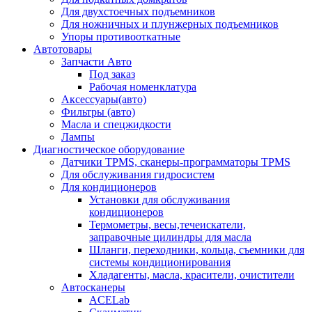
Для двухстоечных подъемников
Для ножничных и плунжерных подъемников
Упоры противооткатные
Автотовары
Запчасти Авто
Под заказ
Рабочая номенклатура
Аксессуары(авто)
Фильтры (авто)
Масла и спецжидкости
Лампы
Диагностическое оборудование
Датчики TPMS, сканеры-программаторы TPMS
Для обслуживания гидросистем
Для кондиционеров
Установки для обслуживания
кондиционеров
Термометры, весы,течеискатели,
заправочные цилиндры для масла
Шланги, переходники, кольца, съемники для
системы кондиционирования
Хладагенты, масла, красители, очистители
Автосканеры
ACELab