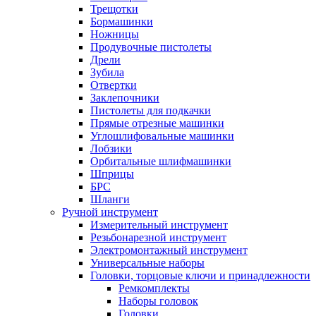
Трещотки
Бормашинки
Ножницы
Продувочные пистолеты
Дрели
Зубила
Отвертки
Заклепочники
Пистолеты для подкачки
Прямые отрезные машинки
Углошлифовальные машинки
Лобзики
Орбитальные шлифмашинки
Шприцы
БРС
Шланги
Ручной инструмент
Измерительный инструмент
Резьбонарезной инструмент
Электромонтажный инструмент
Универсальные наборы
Головки, торцовые ключи и принадлежности
Ремкомплекты
Наборы головок
Головки