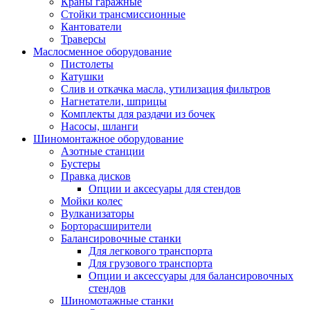
Краны гаражные
Стойки трансмиссионные
Кантователи
Траверсы
Маслосменное оборудование
Пистолеты
Катушки
Слив и откачка масла, утилизация фильтров
Нагнетатели, шприцы
Комплекты для раздачи из бочек
Насосы, шланги
Шиномонтажное оборудование
Азотные станции
Бустеры
Правка дисков
Опции и аксесуары для стендов
Мойки колес
Вулканизаторы
Борторасширители
Балансировочные станки
Для легкового транспорта
Для грузового транспорта
Опции и аксессуары для балансировочных
стендов
Шиномотажные станки