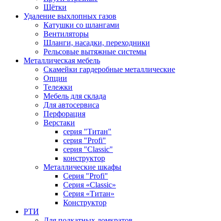
Щётки
Удаление выхлопных газов
Катушки со шлангами
Вентиляторы
Шланги, насадки, переходники
Рельсовые вытяжные системы
Металлическая мебель
Скамейки гардеробные металлические
Опции
Тележки
Мебель для склада
Для автосервиса
Перфорация
Верстаки
серия "Титан"
серия "Profi"
серия "Classic"
конструктор
Металлические шкафы
Серия "Profi"
Серия «Classic»
Серия «Титан»
Конструктор
РТИ
Для подкатных домкратов