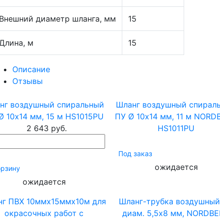
Внешний диаметр шланга, мм
15
Длина, м
15
Описание
Отзывы
нг воздушный спиральный
Шланг воздушный спирал
Ø 10х14 мм, 15 м HS1015PU
ПУ Ø 10х14 мм, 11 м NORD
2 643 руб.
HS1011PU
Под заказ
ожидается
орзину
ожидается
нг ПВХ 10ммх15ммх10м для
Шланг-трубка воздушный
окрасочных работ с
диам. 5,5х8 мм, NORDB