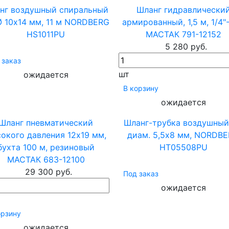
нг воздушный спиральный
Шланг гидравлически
Ø 10х14 мм, 11 м NORDBERG
армированный, 1,5 м, 1/4"-
HS1011PU
МАСТАК 791-12152
5 280 руб.
 заказ
шт
ожидается
В корзину
ожидается
Шланг пневматический
Шланг-трубка воздушный
окого давления 12х19 мм,
диам. 5,5х8 мм, NORDB
бухта 100 м, резиновый
HT05508PU
МАСТАК 683-12100
29 300 руб.
Под заказ
ожидается
орзину
ожидается