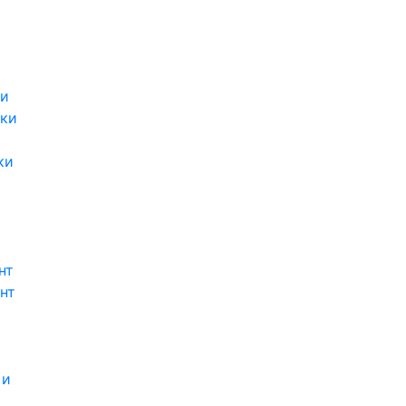
ки
ки
ки
нт
нт
 и