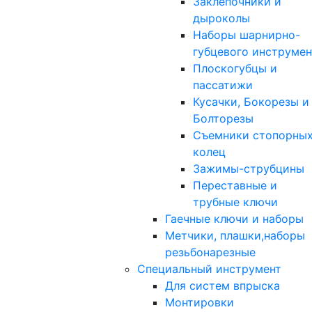
Заклепочники и
дыроколы
Наборы шарнирно-
губцевого инструмен
Плоскогубцы и
пассатижи
Кусачки, Бокорезы и
Болторезы
Съемники стопорны
колец
Зажимы-струбцины
Переставные и
трубные ключи
Гаечные ключи и наборы
Метчики, плашки,наборы
резьбонарезные
Специальный инструмент
Для систем впрыска
Монтировки