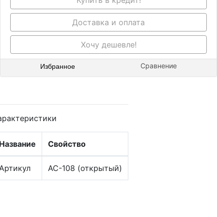
Купить в кредит!
Доставка и оплата
Хочу дешевле!
Избранное
Сравнение
арактеристики
Название
Свойство
Артикул
АС-108 (открытый)